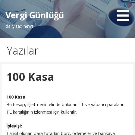
İçeriğe
atla
Vergi Günlüğü
daily tax news
Yazılar
100 Kasa
100 Kasa
Bu hesap, işletmenin elinde bulunan TL ve yabancı paraların
TL karşılığının izlenmesi için kullanılır.
İşleyişi:
Tahsil olunan para tutarları borç, ödemeler ve bankaya