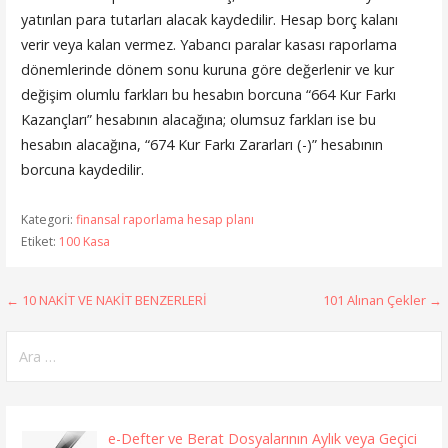
yatırılan para tutarları alacak kaydedilir. Hesap borç kalanı
verir veya kalan vermez. Yabancı paralar kasası raporlama
dönemlerinde dönem sonu kuruna göre değerlenir ve kur
değişim olumlu farkları bu hesabın borcuna “664 Kur Farkı
Kazançları” hesabının alacağına; olumsuz farkları ise bu
hesabın alacağına, “674 Kur Farkı Zararları (-)” hesabının
borcuna kaydedilir.
Kategori:
finansal raporlama hesap planı
Etiket:
100 Kasa
Yazı
← 10 NAKİT VE NAKİT BENZERLERİ
101 Alınan Çekler →
gezinmesi
Arama:
e-Defter ve Berat Dosyalarının Aylık veya Geçici