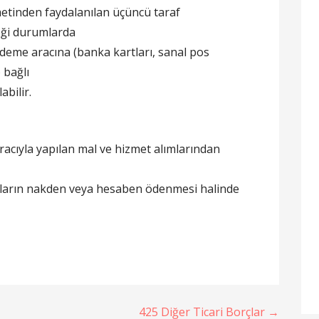
metinden faydalanılan üçüncü taraf
ceği durumlarda
 ödeme aracına (banka kartları, sanal pos
 bağlı
abilir.
aracıyla yapılan mal ve hizmet alımlarından
rçların nakden veya hesaben ödenmesi halinde
ı
425 Diğer Ticari Borçlar →