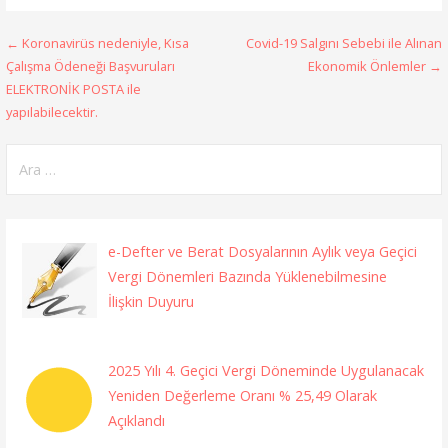
Yazı
← Koronavirüs nedeniyle, Kısa
Covid-19 Salgını Sebebi ile Alınan
Çalışma Ödeneği Başvuruları
Ekonomik Önlemler →
gezinmesi
ELEKTRONİK POSTA ile
yapılabilecektir.
Arama:
e-Defter ve Berat Dosyalarının Aylık veya Geçici
Vergi Dönemleri Bazında Yüklenebilmesine
İlişkin Duyuru
2025 Yılı 4. Geçici Vergi Döneminde Uygulanacak
Yeniden Değerleme Oranı % 25,49 Olarak
Açıklandı