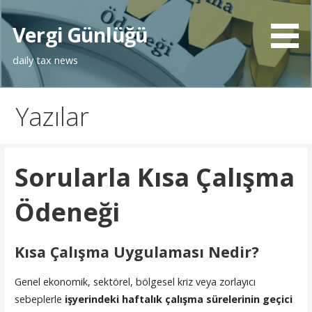
İçeriğe
atla
Vergi Günlüğü
daily tax news
Yazılar
Sorularla Kısa Çalışma
Ödeneği
Kısa Çalışma Uygulaması Nedir?
Genel ekonomik, sektörel, bölgesel kriz veya zorlayıcı
sebeplerle
işyerindeki haftalık çalışma sürelerinin
geçici