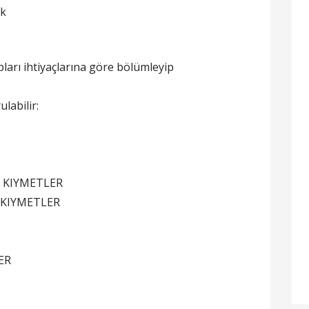
ak
pları ihtiyaçlarına göre bölümleyip
labilir:
 KIYMETLER
 KIYMETLER
I
ER