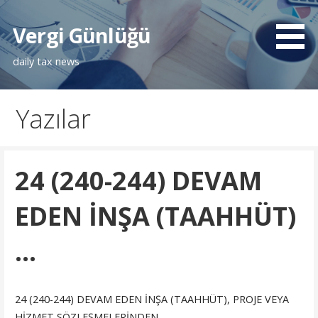
İçeriğe
atla
Vergi Günlüğü
daily tax news
Yazılar
24 (240-244) DEVAM
EDEN İNŞA (TAAHHÜT)
…
24 (240-244) DEVAM EDEN İNŞA (TAAHHÜT), PROJE VEYA
HİZMET SÖZLEŞMELERİNDEN