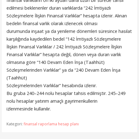
finansal varlıkların on iki aydan daha uzun bir sürede tahsil
edilmesi beklenenler duran varlıklarda “242 İmtiyazlı
Sözleşmelere İlişkin Finansal Varlıklar” hesapta izlenir. Alınan
bedelin finansal varlık olarak izlenecek olması
durumunda inşaat ya da yenileme dönemleri süresince hasılat
karşılığında kaydedilen bedel “142 İmtiyazlı Sözleşmelere
İlişkin Finansal Varlıklar / 242 İmtiyazlı Sözleşmelere İlişkin
Finansal Varlıklar” hesapta değil, dönen veya duran varlık
olmasına göre “140 Devam Eden İnşa (Taahhüt)
Sözleşmelerinden Varlıklar” ya da “240 Devam Eden İnşa
(Taahhüt)
Sözleşmelerinden Varlıklar” hesabında izlenir.
Bu gruba 240–244 nolu hesaplar tahsis edilmiştir. 245–249
nolu hesaplar yatırım amaçlı gayrimenkullerin
izlenmesinde kullanılır.
Kategori:
finansal raporlama hesap planı