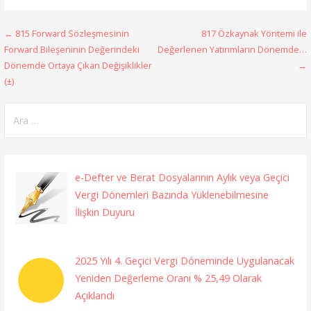
Yazı
← 815 Forward Sözleşmesinin
817 Özkaynak Yöntemi ile
Forward Bileşeninin Değerindeki
Değerlenen Yatırımların Dönemde…
gezinmesi
Dönemde Ortaya Çıkan Değişiklikler
→
(±)
Arama:
e-Defter ve Berat Dosyalarının Aylık veya Geçici
Vergi Dönemleri Bazında Yüklenebilmesine
İlişkin Duyuru
2025 Yılı 4. Geçici Vergi Döneminde Uygulanacak
Yeniden Değerleme Oranı % 25,49 Olarak
Açıklandı