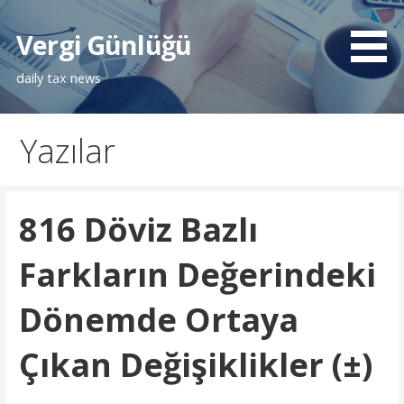
İçeriğe
atla
Vergi Günlüğü
daily tax news
Yazılar
816 Döviz Bazlı
Farkların Değerindeki
Dönemde Ortaya
Çıkan Değişiklikler (±)