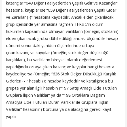
kazançlar “649 Diğer Faaliyetlerden Çeşitli Gelir ve Kazançlar”
hesabına, kayıplar ise “659 Diğer Faaliyetlerden Çeşitli Gider
ve Zararlar (-)” hesabına kaydedilir. Ancak elden çıkarılacak
grup içerisinde yer almasına rağmen TFRS 5’in ölçüm
hükümleri kapsamında olmayan varlıkların (örneğin; stokların)
elden çıkarılacak gruba dâhil edildiği andaki ölçümü ile hesap
dönemi sonundaki yeniden ölçümlerinde ortaya
çıkan kazanç ve kayıplar (örneğin; stok değer düşüklüğü
karşılıkları), bu varlıkların bireysel olarak değerlemesi
yapıldığında ortaya çıkan kazanç ve kayıplar hangi hesapta
kaydediliyorsa (Örneğin; “626 Stok Değer Düşüklüğü Karşılık
Giderleri (-)” hesabı) o hesaba kaydedilir ve karşılığında bu
grupta yer alan ilgili hesabın (“197 Satış Amaçlı Elde Tutulan
Gruplara İlişkin Varlıklar” ya da “198 Ortaklara Dağıtım
Amacıyla Elde Tutulan Duran Varlıklar ile Gruplara İlişkin
Varlıklar” hesabının) borcuna ya da alacağına gerekli kayıt
yapılır.