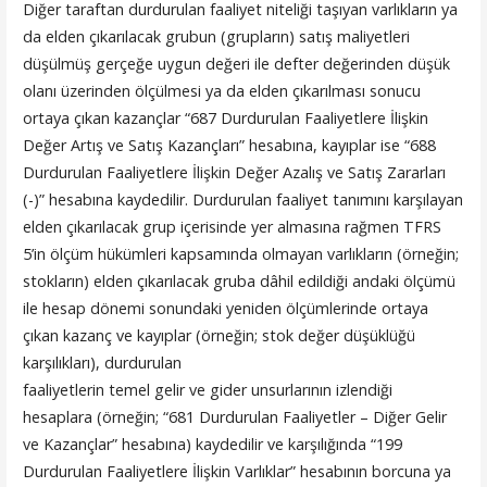
Diğer taraftan durdurulan faaliyet niteliği taşıyan varlıkların ya
da elden çıkarılacak grubun (grupların) satış maliyetleri
düşülmüş gerçeğe uygun değeri ile defter değerinden düşük
olanı üzerinden ölçülmesi ya da elden çıkarılması sonucu
ortaya çıkan kazançlar “687 Durdurulan Faaliyetlere İlişkin
Değer Artış ve Satış Kazançları” hesabına, kayıplar ise “688
Durdurulan Faaliyetlere İlişkin Değer Azalış ve Satış Zararları
(-)” hesabına kaydedilir. Durdurulan faaliyet tanımını karşılayan
elden çıkarılacak grup içerisinde yer almasına rağmen TFRS
5’in ölçüm hükümleri kapsamında olmayan varlıkların (örneğin;
stokların) elden çıkarılacak gruba dâhil edildiği andaki ölçümü
ile hesap dönemi sonundaki yeniden ölçümlerinde ortaya
çıkan kazanç ve kayıplar (örneğin; stok değer düşüklüğü
karşılıkları), durdurulan
faaliyetlerin temel gelir ve gider unsurlarının izlendiği
hesaplara (örneğin; “681 Durdurulan Faaliyetler – Diğer Gelir
ve Kazançlar” hesabına) kaydedilir ve karşılığında “199
Durdurulan Faaliyetlere İlişkin Varlıklar” hesabının borcuna ya