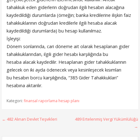
tahakkuk eden giderlerin doğrudan ilgili hesabın alacağına
kaydedildiği durumlarda (örneğin; banka kredilerine ilişkin faiz
tahakkuklarının doğrudan kredilerle ilgili hesaba alacak
kaydedildiği durumlarda) bu hesap kullanılmaz.
İşleyişi:
Dönem sonlarında, cari döneme ait olarak hesaplanan gider
tahakkuklarından, ilgili gider hesabı karşılığında bu
hesaba alacak kaydedilir. Hesaplanan gider tahakkuklarının
gelecek on iki ayda ödenecek veya kesinleşecek kısımları
bu hesabın borcu karşılığında, “385 Gider Tahakkukları”
hesabına aktarılır.
Kategori:
finansal raporlama hesap planı
Yazı
← 482 Alınan Devlet Teşvikleri
489 Ertelenmiş Vergi Yükümlülüğü
→
gezinmesi
Arama: