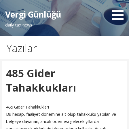
İçeriğe
atla
Vergi Günlüğü
daily tax news
Yazılar
485 Gider
Tahakkukları
485 Gider Tahakkukları
Bu hesap, faaliyet dönemine ait olup tahakkuku yapılan ve
belgeye dayanan; ancak ödemesi gelecek yıllarda
gerçekleşecek giderlerin izlenmesinde kullanılır. Ancak