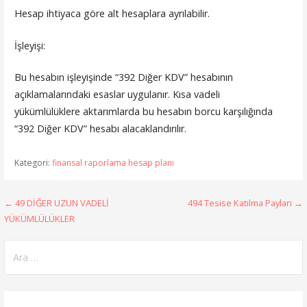
Hesap ihtiyaca göre alt hesaplara ayrılabilir.
İşleyişi:
Bu hesabın işleyişinde “392 Diğer KDV” hesabının
açıklamalarındaki esaslar uygulanır. Kısa vadeli
yükümlülüklere aktarımlarda bu hesabın borcu karşılığında
“392 Diğer KDV” hesabı alacaklandırılır.
Kategori:
finansal raporlama hesap planı
Yazı
← 49 DİĞER UZUN VADELİ
494 Tesise Katılma Payları →
YÜKÜMLÜLÜKLER
gezinmesi
Arama: