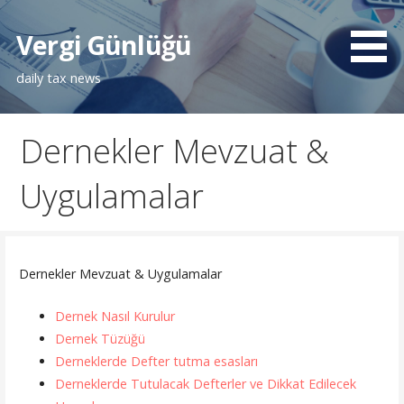
İçeriğe
atla
Vergi Günlüğü
daily tax news
Dernekler Mevzuat &
Uygulamalar
Dernekler Mevzuat & Uygulamalar
Dernek Nasıl Kurulur
Dernek Tüzüğü
Derneklerde Defter tutma esasları
Derneklerde Tutulacak Defterler ve Dikkat Edilecek