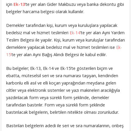
için
Ek-13
’te yer alan Gider Makbuzu veya banka dekontu gibi
belgeler harcama belgesi olarak kullanılır.
Dernekler tarafından kişi, kurum veya kuruluşlara yapılacak
bedelsiz mal ve hizmet teslimleri
Ek-14
’te yer alan Ayni Yardım
Teslim Belgesi ile yapılır. Kişi, kurum veya kuruluşlar tarafından
derneklere yapılacak bedelsiz mal ve hizmet teslimleri ise
Ek-
15’
te yer alan Ayni Bağış Alındı Belgesi ile kabul edilir.
Bu belgeler; Ek-13, Ek-14 ve Ek-15’te gösterilen biçim ve
ebatta, müteselsil seri ve sıra numarası taşıyan, kendinden
karbonlu elli asıl ve elli koçan yaprağından meydana gelen
ciltler veya elektronik sistemler ve yazı makineleri aracılığıyla
yazdırılacak form veya sürekli form şeklinde, dernekler
tarafından bastırılır. Form veya sürekli form şeklinde
bastırılacak belgelerin, belirtilen nitelikte olması zorunludur.
Bastırılan belgelerin adedi ile seri ve sıra numaralarının, onbeş