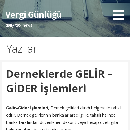
İçeriğe
atla
Vergi Günlüğü
daily tax news
Yazılar
Derneklerde GELİR –
GİDER İşlemleri
Gelir–Gider İşlemleri
, Dernek gelirleri alındı belgesi ile tahsil
edilir. Dernek gelirlerinin bankalar aracılığı ile tahsili halinde
banka tarafından düzenlenen dekont veya hesap özeti gibi
belgeler alındı belgesi yerine geçer.