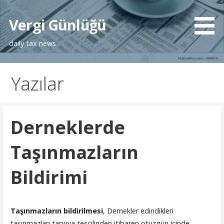
İçeriğe
atla
Vergi Günlüğü
daily tax news
Yazılar
Derneklerde
Taşınmazların
Bildirimi
Taşınmazların bildirilmesi
, Dernekler edindikleri
taşınmazları tapuya tescilinden itibaren otuzgün içinde