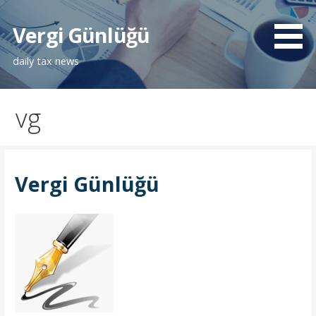
İçeriğe
atla
Vergi Günlüğü
daily tax news
vg
Vergi Günlüğü